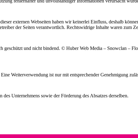
zung fehlerhafter und unvollständiger Informationen verursacht wurde
 dieser externen Webseiten haben wir keinerlei Einfluss, deshalb könn
r Betreiber der Seiten verantwortlich. Rechtswidrige Inhalte waren zum Z
chtlich geschützt und nicht bindend. © Huber Web Media – Snowclan – F
t. Eine Weiterverwendung ist nur mit entsprechender Genehmigung zuläs
en des Unternehmens sowie der Förderung des Absatzes derselben.